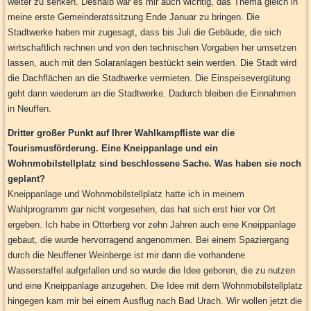
weiter zu senken. Deshalb war es mir auch wichtig, das Thema gleich in
meine erste Gemeinderatssitzung Ende Januar zu bringen. Die
Stadtwerke haben mir zugesagt, dass bis Juli die Gebäude, die sich
wirtschaftlich rechnen und von den technischen Vorgaben her umsetzen
lassen, auch mit den Solaranlagen bestückt sein werden. Die Stadt wird
die Dachflächen an die Stadtwerke vermieten. Die Einspeisevergütung
geht dann wiederum an die Stadtwerke. Dadurch bleiben die Einnahmen
in Neuffen.
Dritter großer Punkt auf Ihrer Wahlkampfliste war die
Tourismusförderung. Eine Kneippanlage und ein
Wohnmobilstellplatz sind beschlossene Sache. Was haben sie noch
geplant?
Kneippanlage und Wohnmobilstellplatz hatte ich in meinem
Wahlprogramm gar nicht vorgesehen, das hat sich erst hier vor Ort
ergeben. Ich habe in Otterberg vor zehn Jahren auch eine Kneippanlage
gebaut, die wurde hervorragend angenommen. Bei einem Spaziergang
durch die Neuffener Weinberge ist mir dann die vorhandene
Wasserstaffel aufgefallen und so wurde die Idee geboren, die zu nutzen
und eine Kneippanlage anzugehen. Die Idee mit dem Wohnmobilstellplatz
hingegen kam mir bei einem Ausflug nach Bad Urach. Wir wollen jetzt die