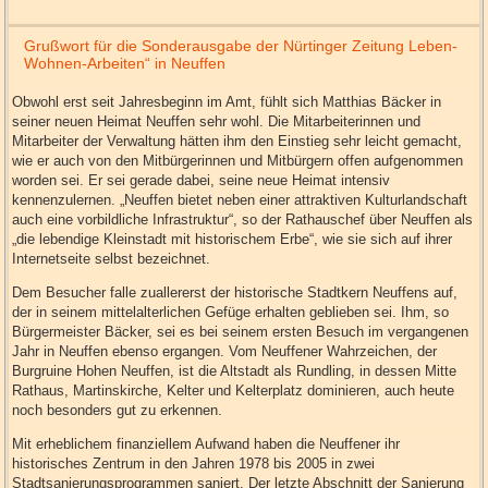
Grußwort für die Sonderausgabe der Nürtinger Zeitung Leben-
Wohnen-Arbeiten“ in Neuffen
Obwohl erst seit Jahresbeginn im Amt, fühlt sich Matthias Bäcker in
seiner neuen Heimat Neuffen sehr wohl. Die Mitarbeiterinnen und
Mitarbeiter der Verwaltung hätten ihm den Einstieg sehr leicht gemacht,
wie er auch von den Mitbürgerinnen und Mitbürgern offen aufgenommen
worden sei. Er sei gerade dabei, seine neue Heimat intensiv
kennenzulernen. „Neuffen bietet neben einer attraktiven Kulturlandschaft
auch eine vorbildliche Infrastruktur“, so der Rathauschef über Neuffen als
„die lebendige Kleinstadt mit historischem Erbe“, wie sie sich auf ihrer
Internetseite selbst bezeichnet.
Dem Besucher falle zuallererst der historische Stadtkern Neuffens auf,
der in seinem mittelalterlichen Gefüge erhalten geblieben sei. Ihm, so
Bürgermeister Bäcker, sei es bei seinem ersten Besuch im vergangenen
Jahr in Neuffen ebenso ergangen. Vom Neuffener Wahrzeichen, der
Burgruine Hohen Neuffen, ist die Altstadt als Rundling, in dessen Mitte
Rathaus, Martinskirche, Kelter und Kelterplatz dominieren, auch heute
noch besonders gut zu erkennen.
Mit erheblichem finanziellem Aufwand haben die Neuffener ihr
historisches Zentrum in den Jahren 1978 bis 2005 in zwei
Stadtsanierungsprogrammen saniert. Der letzte Abschnitt der Sanierung