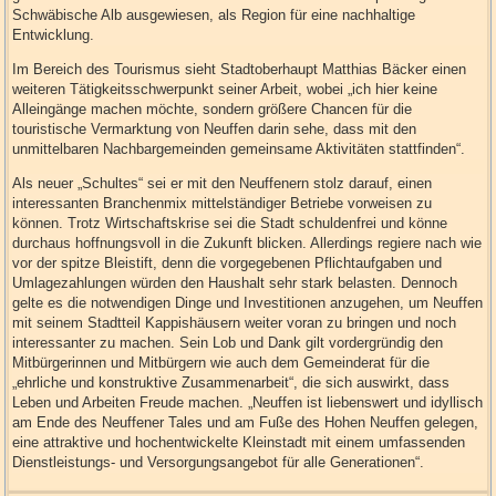
Schwäbische Alb ausgewiesen, als Region für eine nachhaltige
Entwicklung.
Im Bereich des Tourismus sieht Stadtoberhaupt Matthias Bäcker einen
weiteren Tätigkeitsschwerpunkt seiner Arbeit, wobei „ich hier keine
Alleingänge machen möchte, sondern größere Chancen für die
touristische Vermarktung von Neuffen darin sehe, dass mit den
unmittelbaren Nachbargemeinden gemeinsame Aktivitäten stattfinden“.
Als neuer „Schultes“ sei er mit den Neuffenern stolz darauf, einen
interessanten Branchenmix mittelständiger Betriebe vorweisen zu
können. Trotz Wirtschaftskrise sei die Stadt schuldenfrei und könne
durchaus hoffnungsvoll in die Zukunft blicken. Allerdings regiere nach wie
vor der spitze Bleistift, denn die vorgegebenen Pflichtaufgaben und
Umlagezahlungen würden den Haushalt sehr stark belasten. Dennoch
gelte es die notwendigen Dinge und Investitionen anzugehen, um Neuffen
mit seinem Stadtteil Kappishäusern weiter voran zu bringen und noch
interessanter zu machen. Sein Lob und Dank gilt vordergründig den
Mitbürgerinnen und Mitbürgern wie auch dem Gemeinderat für die
„ehrliche und konstruktive Zusammenarbeit“, die sich auswirkt, dass
Leben und Arbeiten Freude machen. „Neuffen ist liebenswert und idyllisch
am Ende des Neuffener Tales und am Fuße des Hohen Neuffen gelegen,
eine attraktive und hochentwickelte Kleinstadt mit einem umfassenden
Dienstleistungs- und Versorgungsangebot für alle Generationen“.