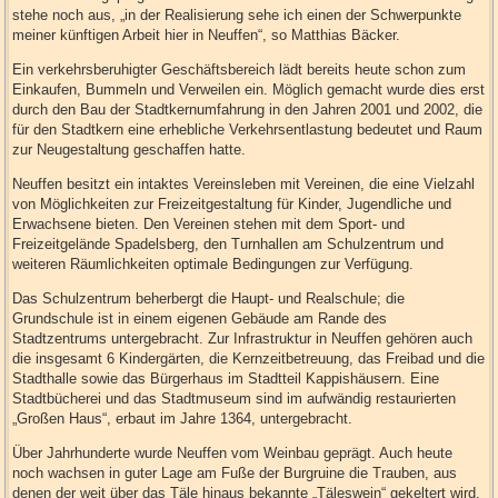
stehe noch aus, „in der Realisierung sehe ich einen der Schwerpunkte
meiner künftigen Arbeit hier in Neuffen“, so Matthias Bäcker.
Ein verkehrsberuhigter Geschäftsbereich lädt bereits heute schon zum
Einkaufen, Bummeln und Verweilen ein. Möglich gemacht wurde dies erst
durch den Bau der Stadtkernumfahrung in den Jahren 2001 und 2002, die
für den Stadtkern eine erhebliche Verkehrsentlastung bedeutet und Raum
zur Neugestaltung geschaffen hatte.
Neuffen besitzt ein intaktes Vereinsleben mit Vereinen, die eine Vielzahl
von Möglichkeiten zur Freizeitgestaltung für Kinder, Jugendliche und
Erwachsene bieten. Den Vereinen stehen mit dem Sport- und
Freizeitgelände Spadelsberg, den Turnhallen am Schulzentrum und
weiteren Räumlichkeiten optimale Bedingungen zur Verfügung.
Das Schulzentrum beherbergt die Haupt- und Realschule; die
Grundschule ist in einem eigenen Gebäude am Rande des
Stadtzentrums untergebracht. Zur Infrastruktur in Neuffen gehören auch
die insgesamt 6 Kindergärten, die Kernzeitbetreuung, das Freibad und die
Stadthalle sowie das Bürgerhaus im Stadtteil Kappishäusern. Eine
Stadtbücherei und das Stadtmuseum sind im aufwändig restaurierten
„Großen Haus“, erbaut im Jahre 1364, untergebracht.
Über Jahrhunderte wurde Neuffen vom Weinbau geprägt. Auch heute
noch wachsen in guter Lage am Fuße der Burgruine die Trauben, aus
denen der weit über das Täle hinaus bekannte „Täleswein“ gekeltert wird.