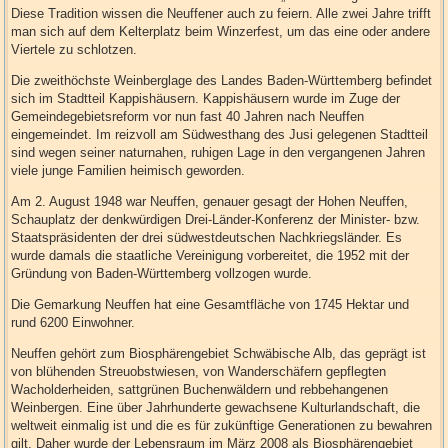
Diese Tradition wissen die Neuffener auch zu feiern. Alle zwei Jahre trifft
man sich auf dem Kelterplatz beim Winzerfest, um das eine oder andere
Viertele zu schlotzen.
Die zweithöchste Weinberglage des Landes Baden-Württemberg befindet
sich im Stadtteil Kappishäusern. Kappishäusern wurde im Zuge der
Gemeindegebietsreform vor nun fast 40 Jahren nach Neuffen
eingemeindet. Im reizvoll am Südwesthang des Jusi gelegenen Stadtteil
sind wegen seiner naturnahen, ruhigen Lage in den vergangenen Jahren
viele junge Familien heimisch geworden.
Am 2. August 1948 war Neuffen, genauer gesagt der Hohen Neuffen,
Schauplatz der denkwürdigen Drei-Länder-Konferenz der Minister- bzw.
Staatspräsidenten der drei südwestdeutschen Nachkriegsländer. Es
wurde damals die staatliche Vereinigung vorbereitet, die 1952 mit der
Gründung von Baden-Württemberg vollzogen wurde.
Die Gemarkung Neuffen hat eine Gesamtfläche von 1745 Hektar und
rund 6200 Einwohner.
Neuffen gehört zum Biosphärengebiet Schwäbische Alb, das geprägt ist
von blühenden Streuobstwiesen, von Wanderschäfern gepflegten
Wacholderheiden, sattgrünen Buchenwäldern und rebbehangenen
Weinbergen. Eine über Jahrhunderte gewachsene Kulturlandschaft, die
weltweit einmalig ist und die es für zukünftige Generationen zu bewahren
gilt. Daher wurde der Lebensraum im März 2008 als Biosphärengebiet