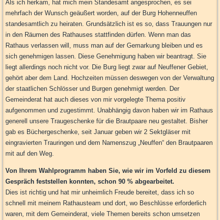
Als ich herkam, hat mich mein Standesamt angesprochen, es sei
mehrfach der Wunsch geäußert worden, auf der Burg Hohenneuffen
standesamtlich zu heiraten. Grundsätzlich ist es so, dass Trauungen nur
in den Räumen des Rathauses stattfinden dürfen. Wenn man das
Rathaus verlassen will, muss man auf der Gemarkung bleiben und es
sich genehmigen lassen. Diese Genehmigung haben wir beantragt. Sie
liegt allerdings noch nicht vor. Die Burg liegt zwar auf Neuffener Gebiet,
gehört aber dem Land. Hochzeiten müssen deswegen von der Verwaltung
der staatlichen Schlösser und Burgen genehmigt werden. Der
Gemeinderat hat auch dieses von mir vorgelegte Thema positiv
aufgenommen und zugestimmt. Unabhängig davon haben wir im Rathaus
generell unsere Traugeschenke für die Brautpaare neu gestaltet. Bisher
gab es Büchergeschenke, seit Januar geben wir 2 Sektgläser mit
eingravierten Trauringen und dem Namenszug „Neuffen“ den Brautpaaren
mit auf den Weg.
Von Ihrem Wahlprogramm haben Sie, wie wir im Vorfeld zu diesem
Gespräch feststellen konnten, schon 90 % abgearbeitet.
Dies ist richtig und hat mir unheimlich Freude bereitet, dass ich so
schnell mit meinem Rathausteam und dort, wo Beschlüsse erforderlich
waren, mit dem Gemeinderat, viele Themen bereits schon umsetzen